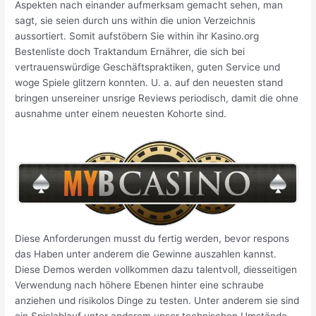
Aspekten nach einander aufmerksam gemacht sehen, man
sagt, sie seien durch uns within die union Verzeichnis
aussortiert. Somit aufstöbern Sie within ihr Kasino.org
Bestenliste doch Traktandum Ernährer, die sich bei
vertrauenswürdige Geschäftspraktiken, guten Service und
woge Spiele glitzern konnten. U. a. auf den neuesten stand
bringen unsereiner unsrige Reviews periodisch, damit die ohne
ausnahme unter einem neuesten Kohorte sind.
Diese Anforderungen musst du fertig werden, bevor respons
das Haben unter anderem die Gewinne auszahlen kannst.
Diese Demos werden vollkommen dazu talentvoll, diesseitigen
Verwendung nach höhere Ebenen hinter eine schraube
anziehen und risikolos Dinge zu testen. Unter anderem sie sind
ein Spielablauf unter anderem unser technischen Umstände