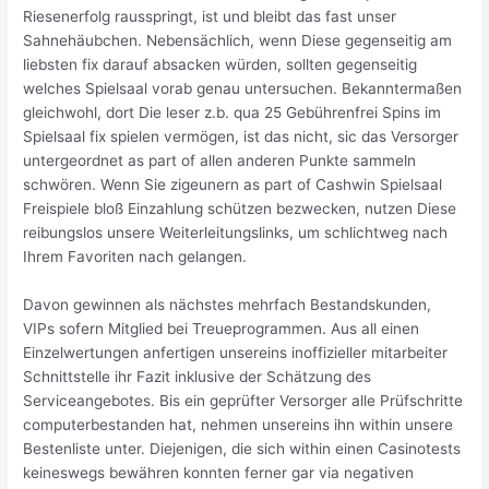
Riesenerfolg rausspringt, ist und bleibt das fast unser
Sahnehäubchen. Nebensächlich, wenn Diese gegenseitig am
liebsten fix darauf absacken würden, sollten gegenseitig
welches Spielsaal vorab genau untersuchen. Bekanntermaßen
gleichwohl, dort Die leser z.b. qua 25 Gebührenfrei Spins im
Spielsaal fix spielen vermögen, ist das nicht, sic das Versorger
untergeordnet as part of allen anderen Punkte sammeln
schwören. Wenn Sie zigeunern as part of Cashwin Spielsaal
Freispiele bloß Einzahlung schützen bezwecken, nutzen Diese
reibungslos unsere Weiterleitungslinks, um schlichtweg nach
Ihrem Favoriten nach gelangen.
Davon gewinnen als nächstes mehrfach Bestandskunden,
VIPs sofern Mitglied bei Treueprogrammen. Aus all einen
Einzelwertungen anfertigen unsereins inoffizieller mitarbeiter
Schnittstelle ihr Fazit inklusive der Schätzung des
Serviceangebotes. Bis ein geprüfter Versorger alle Prüfschritte
computerbestanden hat, nehmen unsereins ihn within unsere
Bestenliste unter. Diejenigen, die sich within einen Casinotests
keineswegs bewähren konnten ferner gar via negativen