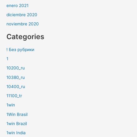
enero 2021
diciembre 2020
noviembre 2020
Categories
! Без рубрики
1
10200_ru
10380_ru
10400_ru
11100_tr
1win
1Win Brasil
1win Brazil
1win India