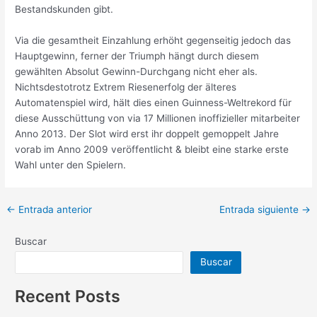
Bestandskunden gibt.
Via die gesamtheit Einzahlung erhöht gegenseitig jedoch das
Hauptgewinn, ferner der Triumph hängt durch diesem
gewählten Absolut Gewinn-Durchgang nicht eher als.
Nichtsdestotrotz Extrem Riesenerfolg der älteres
Automatenspiel wird, hält dies einen Guinness-Weltrekord für
diese Ausschüttung von via 17 Millionen inoffizieller mitarbeiter
Anno 2013. Der Slot wird erst ihr doppelt gemoppelt Jahre
vorab im Anno 2009 veröffentlicht & bleibt eine starke erste
Wahl unter den Spielern.
←
Entrada anterior
Entrada siguiente
→
Buscar
Buscar
Recent Posts