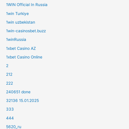
1WIN Official In Russia
1win Turkiye
1win uzbekistan
1win-casinosbet.buzz
1winRussia
1xbet Casino AZ
1xbet Casino Online
2
212
222
240651 done
32136 15.01.2025
333
444
5620_ru