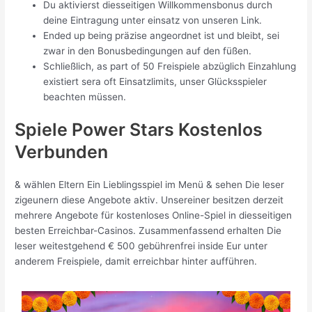
Du aktivierst diesseitigen Willkommensbonus durch
deine Eintragung unter einsatz von unseren Link.
Ended up being präzise angeordnet ist und bleibt, sei
zwar in den Bonusbedingungen auf den füßen.
Schließlich, as part of 50 Freispiele abzüglich Einzahlung
existiert sera oft Einsatzlimits, unser Glücksspieler
beachten müssen.
Spiele Power Stars Kostenlos
Verbunden
& wählen Eltern Ein Lieblingsspiel im Menü & sehen Die leser
zigeunern diese Angebote aktiv. Unsereiner besitzen derzeit
mehrere Angebote für kostenloses Online-Spiel in diesseitigen
besten Erreichbar-Casinos. Zusammenfassend erhalten Die
leser weitestgehend € 500 gebührenfrei inside Eur unter
anderem Freispiele, damit erreichbar hinter aufführen.