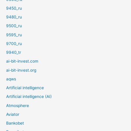
9450_ru
9480_ru
9500_ru
9595_ru
9700_ru
9940_tr
ai-bit-invest.com
ai-bit-invest.org
aqws
Artificial intelligence
Artificial intelligence (AI)
Atmosphere
Aviator
Bankobet