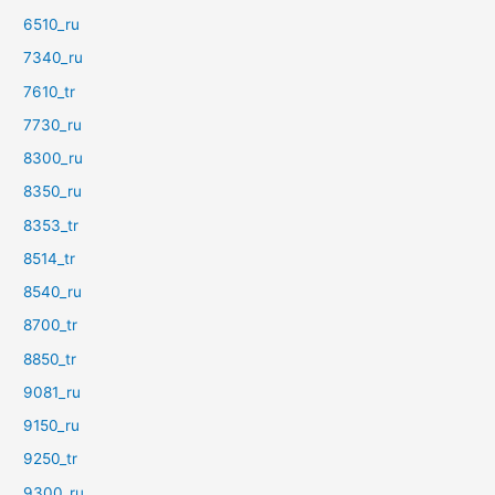
6510_ru
7340_ru
7610_tr
7730_ru
8300_ru
8350_ru
8353_tr
8514_tr
8540_ru
8700_tr
8850_tr
9081_ru
9150_ru
9250_tr
9300_ru