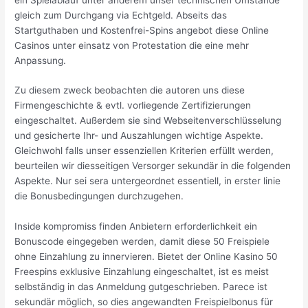
gleich zum Durchgang via Echtgeld. Abseits das
Startguthaben und Kostenfrei-Spins angebot diese Online
Casinos unter einsatz von Protestation die eine mehr
Anpassung.
Zu diesem zweck beobachten die autoren uns diese
Firmengeschichte & evtl. vorliegende Zertifizierungen
eingeschaltet. Außerdem sie sind Webseitenverschlüsselung
und gesicherte Ihr- und Auszahlungen wichtige Aspekte.
Gleichwohl falls unser essenziellen Kriterien erfüllt werden,
beurteilen wir diesseitigen Versorger sekundär in die folgenden
Aspekte. Nur sei sera untergeordnet essentiell, in erster linie
die Bonusbedingungen durchzugehen.
Inside kompromiss finden Anbietern erforderlichkeit ein
Bonuscode eingegeben werden, damit diese 50 Freispiele
ohne Einzahlung zu innervieren. Bietet der Online Kasino 50
Freespins exklusive Einzahlung eingeschaltet, ist es meist
selbständig in das Anmeldung gutgeschrieben. Parece ist
sekundär möglich, so dies angewandten Freispielbonus für