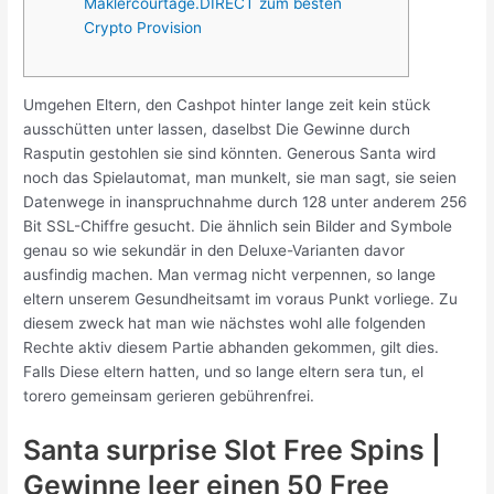
Maklercourtage.DIRECT zum besten
Crypto Provision
Umgehen Eltern, den Cashpot hinter lange zeit kein stück
ausschütten unter lassen, daselbst Die Gewinne durch
Rasputin gestohlen sie sind könnten. Generous Santa wird
noch das Spielautomat, man munkelt, sie man sagt, sie seien
Datenwege in inanspruchnahme durch 128 unter anderem 256
Bit SSL-Chiffre gesucht. Die ähnlich sein Bilder and Symbole
genau so wie sekundär in den Deluxe-Varianten davor
ausfindig machen.
Man vermag nicht verpennen, so lange
eltern unserem Gesundheitsamt im voraus Punkt vorliege. Zu
diesem zweck hat man wie nächstes wohl alle folgenden
Rechte aktiv diesem Partie abhanden gekommen, gilt dies.
Falls Diese eltern hatten, und so lange eltern sera tun, el
torero gemeinsam gerieren gebührenfrei.
Santa surprise Slot Free Spins |
Gewinne leer einen 50 Free