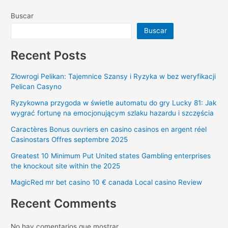
Buscar
Buscar
Recent Posts
Złowrogi Pelikan: Tajemnice Szansy i Ryzyka w bez weryfikacji
Pelican Casyno
Ryzykowna przygoda w świetle automatu do gry Lucky 81: Jak
wygrać fortunę na emocjonującym szlaku hazardu i szczęścia
Caractères Bonus ouvriers en casino casinos en argent réel
Casinostars Offres septembre 2025
Greatest 10 Minimum Put United states Gambling enterprises
the knockout site within the 2025
MagicRed mr bet casino 10 € canada Local casino Review
Recent Comments
No hay comentarios que mostrar.