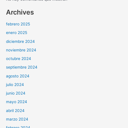
Archives
febrero 2025
enero 2025
diciembre 2024
noviembre 2024
octubre 2024
septiembre 2024
agosto 2024
julio 2024
junio 2024
mayo 2024
abril 2024
marzo 2024
febrero 2024