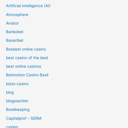
Artificial intelligence (AI)
Atmosphere
Aviator
Bankobet
Basaribet
Besbest online casino
best casino of the best
best online casinos
Betmotion Casino Basil
bizzo casino
blog
blogstanitim
Bookkeeping
Capitalprof – SERM
casino