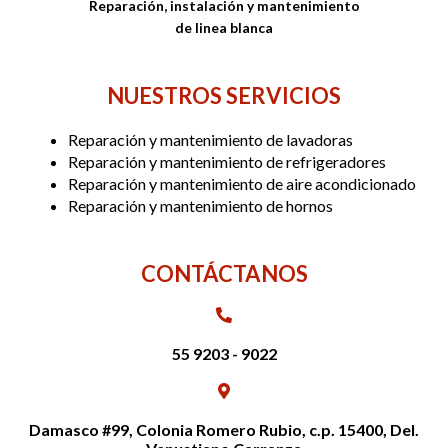
Reparación, instalación y mantenimiento
de linea blanca
NUESTROS SERVICIOS
Reparación y mantenimiento de lavadoras
Reparación y mantenimiento de refrigeradores
Reparación y mantenimiento de aire acondicionado
Reparación y mantenimiento de hornos
CONTÁCTANOS
55 9203 - 9022
Damasco #99, Colonia Romero Rubio, c.p. 15400, Del.