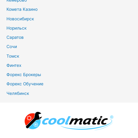
Кемерово
Комета Казино
Новосибирск
Норильск
Саратов
Сочи
Томск
Финтех
Форекс Брокеры
Форекс Обучение
Челябинск