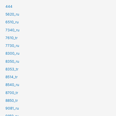
444
5620_ru
6510_ru
7340_ru
7610_tr
7730_ru
8300_ru
8350_ru
8353_tr
8514_tr
8540_ru
8700_tr
8850_tr
9081_ru