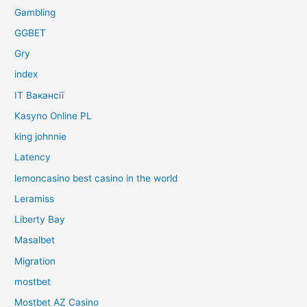
Gambling
GGBET
Gry
index
IT Вакансії
Kasyno Online PL
king johnnie
Latency
lemoncasino best casino in the world
Leramiss
Liberty Bay
Masalbet
Migration
mostbet
Mostbet AZ Casino