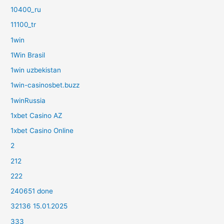
10400_ru
11100_tr
1win
1Win Brasil
1win uzbekistan
1win-casinosbet.buzz
1winRussia
1xbet Casino AZ
1xbet Casino Online
2
212
222
240651 done
32136 15.01.2025
333