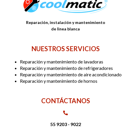
Reparación, instalación y mantenimiento
de linea blanca
NUESTROS SERVICIOS
Reparación y mantenimiento de lavadoras
Reparación y mantenimiento de refrigeradores
Reparación y mantenimiento de aire acondicionado
Reparación y mantenimiento de hornos
CONTÁCTANOS
55 9203 - 9022