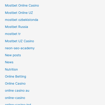
Mostbet Online Casino
Mostbet Online UZ
mostbet ozbekistonda
Mostbet Russia
mostbet tr
Mostbet UZ Casino
neon-seo-academy
New posts
News
Nutrition
Online Betting
Online Casino
online casino au
online-casino
online-casino-ind