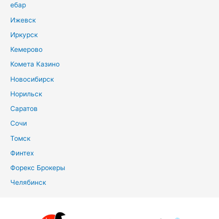
ебар
Ижевск
Иркурск
Кемерово
Комета Казино
Новосибирск
Норильск
Саратов
Сочи
Томск
Финтех
Форекс Брокеры
Челябинск