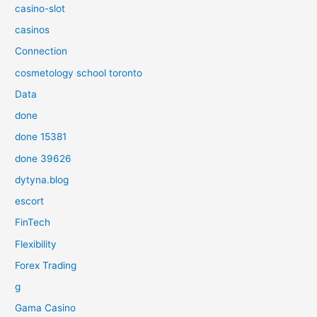
casino-slot
casinos
Connection
cosmetology school toronto
Data
done
done 15381
done 39626
dytyna.blog
escort
FinTech
Flexibility
Forex Trading
g
Gama Casino