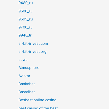
9480_ru
9500_ru
9595_ru
9700_ru
9940_tr
ai-bit-invest.com
ai-bit-invest.org
aqws
Atmosphere
Aviator
Bankobet
Basaribet
Besbest online casino
best casino of the best