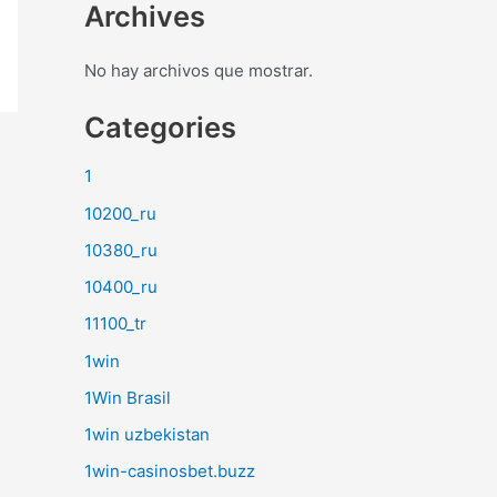
Archives
No hay archivos que mostrar.
Categories
1
10200_ru
10380_ru
10400_ru
11100_tr
1win
1Win Brasil
1win uzbekistan
1win-casinosbet.buzz