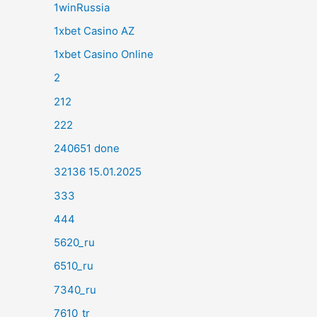
1winRussia
1xbet Casino AZ
1xbet Casino Online
2
212
222
240651 done
32136 15.01.2025
333
444
5620_ru
6510_ru
7340_ru
7610_tr