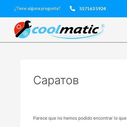
Ir
Buscar
¿Tiene alguna pregunta?
557163 5924
al
por:
contenido
Саратов
Parece que no hemos podido encontrar lo que