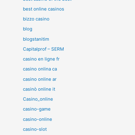
best online casinos
bizzo casino
blog
blogstanitim
Capitalprof – SERM
casino en ligne fr
casino onlina ca
casino online ar
casinò online it
Casino_online
casino-game
casino-online
casino-slot