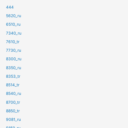
444
5620_ru
6510_ru
7340_ru
7610_tr
7730_ru
8300_ru
8350_ru
8353_tr
8514_tr
8540_ru
8700_tr
8850_tr
9081_ru