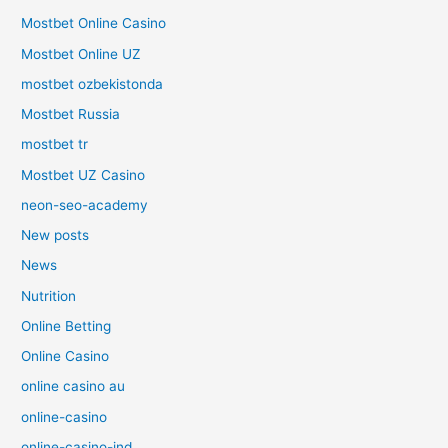
Mostbet Online Casino
Mostbet Online UZ
mostbet ozbekistonda
Mostbet Russia
mostbet tr
Mostbet UZ Casino
neon-seo-academy
New posts
News
Nutrition
Online Betting
Online Casino
online casino au
online-casino
online-casino-ind