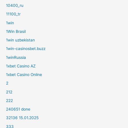
10400_ru
11100_tr
1win
1Win Brasil
1win uzbekistan
1win-casinosbet.buzz
1winRussia
1xbet Casino AZ
1xbet Casino Online
2
212
222
240651 done
32136 15.01.2025
333