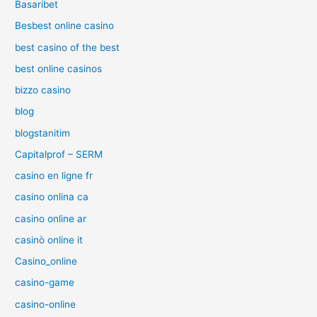
Basaribet
Besbest online casino
best casino of the best
best online casinos
bizzo casino
blog
blogstanitim
Capitalprof – SERM
casino en ligne fr
casino onlina ca
casino online ar
casinò online it
Casino_online
casino-game
casino-online