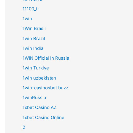
11100_tr
1win
1Win Brasil
1win Brazil
1win India
1WIN Official In Russia
1win Turkiye
1win uzbekistan
1win-casinosbet.buzz
1winRussia
1xbet Casino AZ
1xbet Casino Online
2