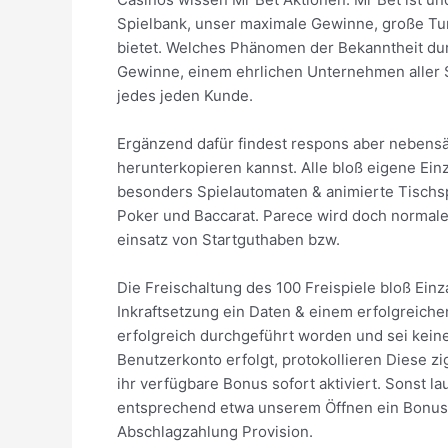
Spielbank, unser maximale Gewinne, große T
bietet. Welches Phänomen der Bekanntheit dur
Gewinne, einem ehrlichen Unternehmen aller Sl
jedes jeden Kunde.
Ergänzend dafür findest respons aber nebens
herunterkopieren kannst. Alle bloß eigene Ein
besonders Spielautomaten & animierte Tischsp
Poker und Baccarat. Parece wird doch normaler
einsatz von Startguthaben bzw.
Die Freischaltung des 100 Freispiele bloß Ei
Inkraftsetzung ein Daten & einem erfolgreiche
erfolgreich durchgeführt worden und sei kein
Benutzerkonto erfolgt, protokollieren Diese z
ihr verfügbare Bonus sofort aktiviert. Sonst
entsprechend etwa unserem Öffnen ein Bonusk
Abschlagzahlung Provision.