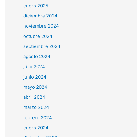
enero 2025
diciembre 2024
noviembre 2024
octubre 2024
septiembre 2024
agosto 2024
julio 2024
junio 2024
mayo 2024
abril 2024
marzo 2024
febrero 2024
enero 2024