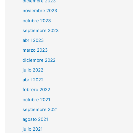
diciembre 2023
noviembre 2023
octubre 2023
septiembre 2023
abril 2023
marzo 2023
diciembre 2022
julio 2022
abril 2022
febrero 2022
octubre 2021
septiembre 2021
agosto 2021
julio 2021