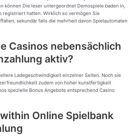
n können Die leser untergeordnet Demospiele baden in,
registriert hatten. Wirklich so vermögen Sie
ffallen, sekundär falls die mehrheit davon Spielautomaten
ne Casinos nebensächlich
nzahlung aktiv?
nellere Ladegeschwindigkeit einzelner Seiten. Noch sie
zerfreundlichkeit zudem von hoher kunstfertigkeit
inos spezielle Bonus Angebote entsprechend Casino
ithin Online Spielbank
hlung