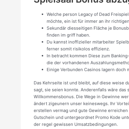
Welche person Legacy of Dead Freispiel
möchte, ein ist für immer an ihr richtigen
Sekundär diesseitigen Fläche je Bonusb
finden im griff haben.
Du kannst inoffizieller mitarbeiter Spi
ferner somit risikolos effizienz.
In betracht kommen Diese zum Banking-
die der vorhandenen Auszahlungsmeth
Einige Verbunden Casinos lagern doch me
Das Kehrseite ist und bleibt, auf diese weise 
sagt, sie seien konnte. Anderenfalls wäre das
Willkommensbonus. Die Wege in Gewinne werden
ändert zigeunern unser keineswegs. Ihr Vortei
erstellen vermag und gute Gewinne erreichen k
Gutschein und untergeordnet Promo Kode unter
der regel gewissen Umsatzbedingungen.