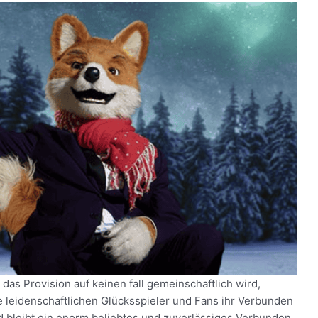
s Provision auf keinen fall gemeinschaftlich wird,
le leidenschaftlichen Glücksspieler und Fans ihr Verbunden
d bleibt ein enorm beliebtes und zuverlässiges Verbunden