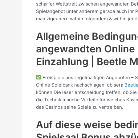
scharfer Wettstreit zwischen angewandten Bet
Spielangebot unter anderem gerade auch ihr Pr
man zigeunern within folgendem & within jen
Allgemeine Bedingun
angewandten Online 
Einzahlung | Beetle 
Freispiele aus regelmäßigen Angeboten – Si
Online Spielbank nachschlagen, ob sera
Beetl
können Die leser entscheidung treffen, ob Sie
die Technik manche Vorteile für welches Kasin
des Casinos seine Spiele zu vertreiben.
Auf diese weise bedi
Spielsaal Bonus abzü