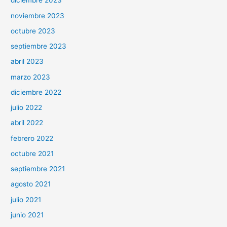
diciembre 2023
noviembre 2023
octubre 2023
septiembre 2023
abril 2023
marzo 2023
diciembre 2022
julio 2022
abril 2022
febrero 2022
octubre 2021
septiembre 2021
agosto 2021
julio 2021
junio 2021