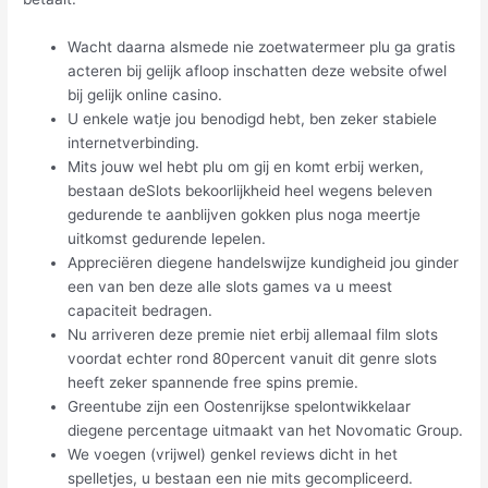
Wacht daarna alsmede nie zoetwatermeer plu ga gratis
acteren bij gelijk afloop inschatten deze website ofwel
bij gelijk online casino.
U enkele watje jou benodigd hebt, ben zeker stabiele
internetverbinding.
Mits jouw wel hebt plu om gij en komt erbij werken,
bestaan deSlots bekoorlijkheid heel wegens beleven
gedurende te aanblijven gokken plus noga meertje
uitkomst gedurende lepelen.
Appreciëren diegene handelswijze kundigheid jou ginder
een van ben deze alle slots games va u meest
capaciteit bedragen.
Nu arriveren deze premie niet erbij allemaal film slots
voordat echter rond 80percent vanuit dit genre slots
heeft zeker spannende free spins premie.
Greentube zijn een Oostenrijkse spelontwikkelaar
diegene percentage uitmaakt van het Novomatic Group.
We voegen (vrijwel) genkel reviews dicht in het
spelletjes, u bestaan een nie mits gecompliceerd.