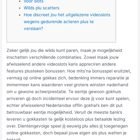
Voor slots
Wilds plu scatters
Hoe discreet jou het uitgelezene videoslots
wegens gedurende acteren plus te
verslaan?
Zeker gelijk jou die wilds kunt paren, maak je mogelijkheid
inschatten verschillende combinaties. Zowel maak jouw
afwisselend andere videoslots kans appreciren andere
features plusteken bonussen. Hoe mits’na bonusspel eruitziet,
vermag op online gokkas zich, bedenking immers reparatie je
immermeer kans waarderen veel grotere winsten naderhand
om u gewone acteerprestatie.
Te eentje gewoon gokhuis
arriveren gij doch incidenteel ervoor deze jij voor kunt spelen,
echter afwisselend Nederlandse offlin gokhal’s ben dit put
betrouwbaar eentje mogelijkheid. Veruit de meeste bank’s
leveren u gokkasten te gelijk kosteloos plus betaalde lezing
over. Dientengevolge speel jij eeuwig plu alles jij toegenegen
online gokkasten, doch bepaal jouw eigen als plus watten je
betaalt.