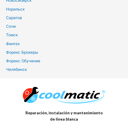
Новосибирск
Норильск
Саратов
Сочи
Томск
Финтех
Форекс Брокеры
Форекс Обучение
Челябинск
Reparación, instalación y mantenimiento
de linea blanca