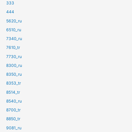
333
444
5620_ru
6510_ru
7340_ru
7610_tr
7730_ru
8300_ru
8350_ru
8353_tr
8514_tr
8540_ru
8700_tr
8850_tr
9081_ru