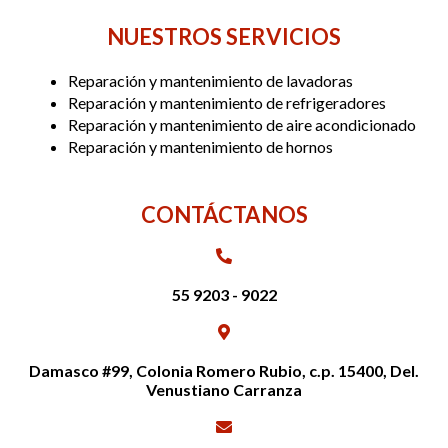
NUESTROS SERVICIOS
Reparación y mantenimiento de lavadoras
Reparación y mantenimiento de refrigeradores
Reparación y mantenimiento de aire acondicionado
Reparación y mantenimiento de hornos
CONTÁCTANOS
55 9203 - 9022
Damasco #99, Colonia Romero Rubio, c.p. 15400, Del.
Venustiano Carranza