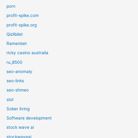
porn
profit-spike.com
profit-spike.org
Qizilbilet
Ramenbet
ricky casino australia
ru_8500
seo-anomaly
seo-links
seo-shmeo
slot
Sober living
Software development
stock wave ai
stockwaveai