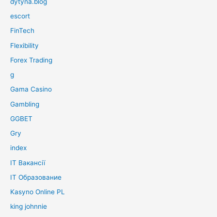
dytyna.blog
escort
FinTech
Flexibility
Forex Trading
g
Gama Casino
Gambling
GGBET
Gry
index
IT Вакансії
IT Образование
Kasyno Online PL
king johnnie